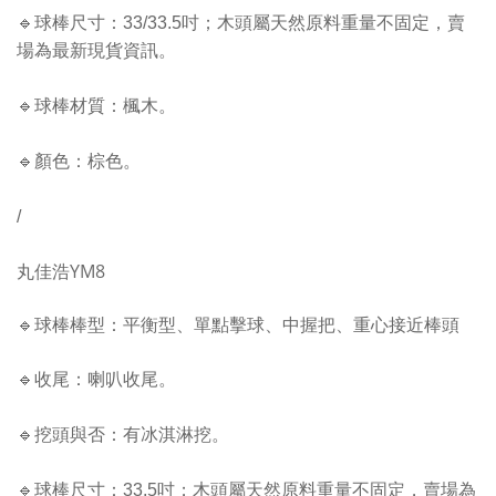
🔹
球棒尺寸：33/33.5
吋；木頭屬天然原料重量不固定，賣
場為最新現貨資訊
。
🔹
球棒材質：楓木
。
🔹顏色
：棕色
。
/
丸佳浩YM8
🔹
球棒棒型：平衡型、單點擊球、中握把
、重心接近棒頭
🔹
收尾：喇叭收尾
。
🔹
挖頭與否：有冰淇淋挖
。
🔹
球棒尺寸：33.5
吋；木頭屬天然原料重量不固定，賣場為