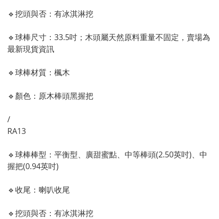
🔹
挖頭與否：有冰淇淋挖
🔹
球棒尺寸：33.5吋
；木頭屬天然原料重量不固定，賣場為
最新現貨資訊
🔹
球棒材質：楓木
🔹顏色
：原木棒頭黑握把
/
RA13
🔹
球棒棒型：平衡
型
、廣甜蜜點
、中等棒頭(2.50英吋)
、中
握把(0.94英吋)
🔹
收尾：喇叭收尾
🔹
挖頭與否：有冰淇淋挖