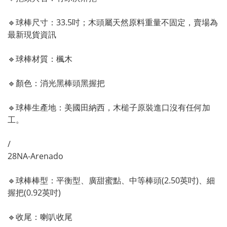
🔹
球棒尺寸：33.5吋
；木頭屬天然原料重量不固定，賣場為
最新現貨資訊
🔹
球棒材質：楓木
🔹顏色
：消光黑棒頭黑握把
🔹
球棒生產地：美國田納西，木槌子原裝進口沒有任何加
工。
/
28NA-Arenado
🔹
球棒棒型：平衡
型
、廣甜蜜點
、中等棒頭(2.50英吋)
、
細
握把(0.92英吋)
🔹
收尾：喇叭收尾