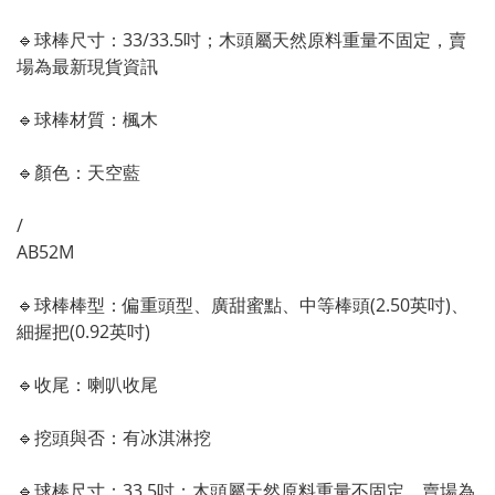
🔹
球棒尺寸：33/33.5吋
；木頭屬天然原料重量不固定，賣
場為最新現貨資訊
🔹
球棒材質：楓木
🔹顏色
：天空藍
/
AB52M
🔹
球棒棒型：偏重頭
型
、廣甜蜜點
、中等棒頭(2.50英吋)
、
細
握把(0.92英吋)
🔹
收尾：喇叭收尾
🔹
挖頭與否：有冰淇淋挖
🔹
球棒尺寸：33.5吋
；木頭屬天然原料重量不固定，賣場為