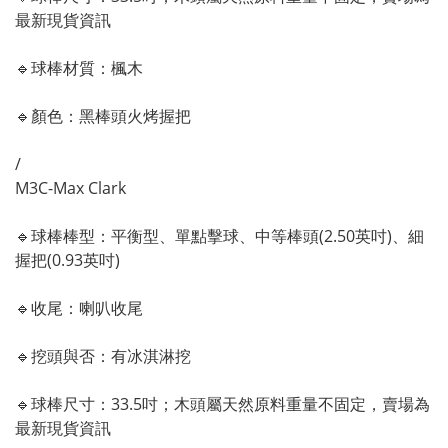
最新現貨資訊
🔹
球棒材質：楓木
🔹顏色
：黑棒頭火烤握把
/
M3C-Max Clark
🔹
球棒棒型：平衡
型
、單點擊球
、中等棒頭(2.50英吋)
、
細
握把(0.93英吋)
🔹
收尾：喇叭收尾
🔹
挖頭與否：有冰淇淋挖
🔹
球棒尺寸：33.5吋
；木頭屬天然原料重量不固定，賣場為
最新現貨資訊