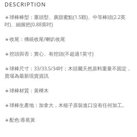
DESCRIPTION
🔹球棒棒型：重頭型、廣甜蜜點(1.5顆)、中等棒頭(2.2英
吋)、細握把(0.88英吋)
🔹收尾：傳統收尾/喇叭收尾
🔹挖頭與否：實心、有挖頭(不超過1英寸)
🔹球棒尺寸：33/33.5/34吋；木頭屬天然原料重量不固定，
賣場為最新現貨資訊
🔹球棒材質：黃樺木
🔹球棒生產地：加拿大，木槌子原裝進口沒有任何加工。
🔹配色:香蕉黃