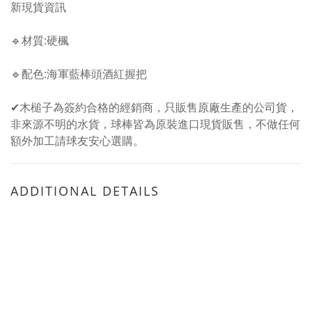
新現貨資訊
🔹材質:硬楓
🔹配色:海軍藍棒頭酒紅握把
✔木槌子為簽約合格的經銷商，只販售原廠生產的公司貨，
非來源不明的水貨，球棒皆為原裝進口現貨販售，不做任何
額外加工請球友安心選購。
ADDITIONAL DETAILS