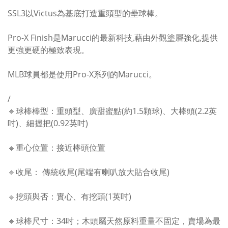
SSL3以Victus為基底打造重頭型的壘球棒。
Pro-X Finish是Marucci的最新科技,藉由外觀塗層強化,提供
更強更硬的極致表現。
MLB球員都是使用Pro-X系列的Marucci。
/
🔹球棒棒型：重頭型、廣甜蜜點(約1.5顆球)、大棒頭(2.2英
吋)、細握把(0.92英吋)
🔹重心位置：接近棒頭位置
🔹收尾： 傳統收尾(尾端有喇叭放大貼合收尾)
🔹挖頭與否：實心、有挖頭(1英吋)
🔹球棒尺寸：34吋；木頭屬天然原料重量不固定，賣場為最