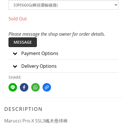
Sold Out
Please message the shop owner for order details.
MESSAGE
Payment Options
Delivery Options
SHARE
DESCRIPTION
Marucci Pro-X SSL3楓木壘球棒