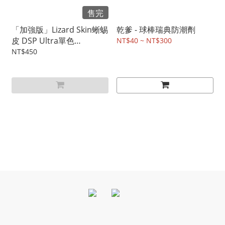
售完
「加強版」Lizard Skin蜥蜴
乾爹 - 球棒瑞典防潮劑
皮 DSP Ultra單色
NT$40 ~ NT$300
0.5MM+1.1MM
NT$450