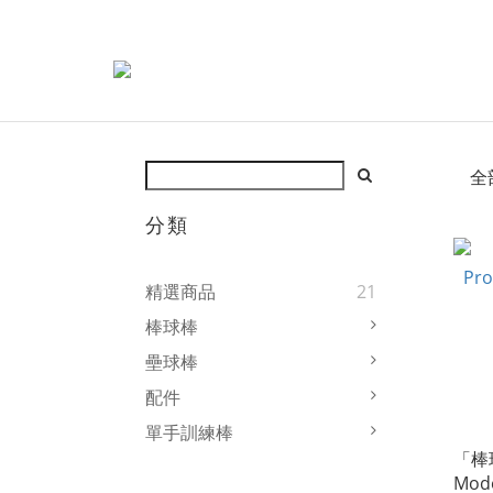
全
分類
精選商品
21
棒球棒
壘球棒
配件
單手訓練棒
「棒球
Mod