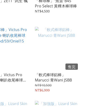
ZETT "武生"楓
「棒球棒」"魚雷"B45
Pro Select 黃樺木棒球棒
NT$4,500
售完
ictus Pro
「軟式棒球鋁棒」
ve 喇叭收尾棒球
Marucci 青Wani JSBB
/S9/Oniel15
NT$10,500
NT$6,999