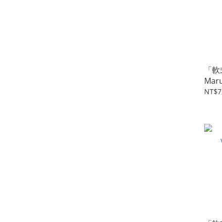
「軟
Mar
74/
NT$7