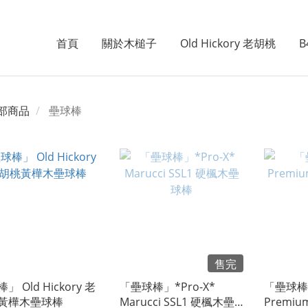
首頁
關於木槌子
Old Hickory 老胡桃
B
部商品
壘球棒
售完
」 Old Hickory 老
「壘球棒」*Pro-X*
「壘球棒
黃樺木壘球棒
Marucci SSL1 硬楓木壘
Premi