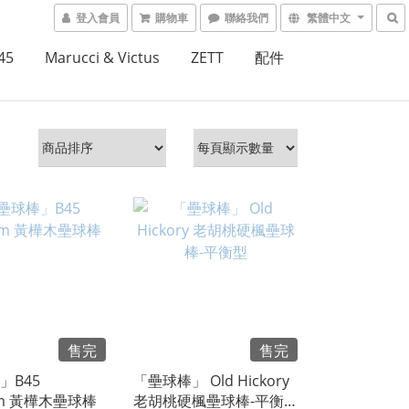
登入會員
購物車
聯絡我們
繁體中文
45
Marucci & Victus
ZETT
配件
售完
售完
」B45
「壘球棒」 Old Hickory
um 黃樺木壘球棒
老胡桃硬楓壘球棒-平衡