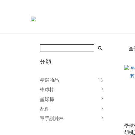
全
分類
精選商品
16
棒球棒
壘球棒
配件
單手訓練棒
壘球棒
胡桃