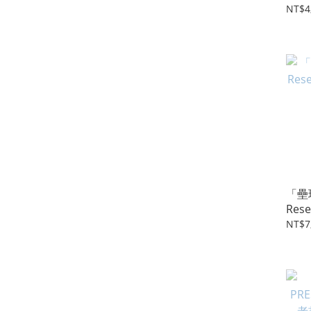
NT$4
「壘球
Res
型
NT$7