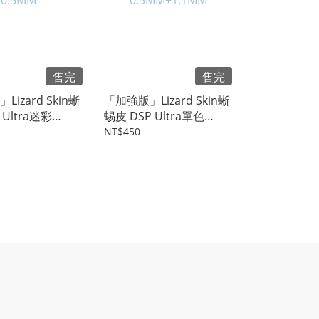
售完
售完
izard Skin蜥
「加強版」Lizard Skin蜥
Ultra迷彩
蜴皮 DSP Ultra單色
0.5MM+1.1MM
NT$450