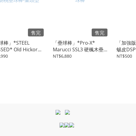
售完
售完
球棒」*STEEL
「壘球棒」*Pro-X*
「加強版」L
SED* Old Hickory
Marucci SSL3 硬楓木壘
蜴皮DSP 
桃壘球棒-重頭型
球棒
0.5MM
,990
NT$6,880
NT$500