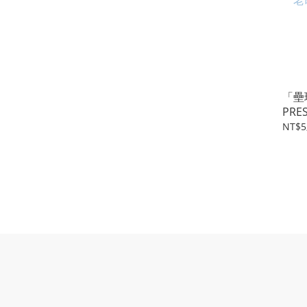
「壘
PRES
老胡
NT$5